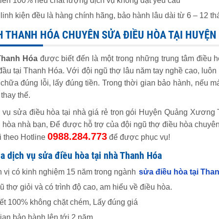
iền 100% nếu chất lượng dịch vụ không đạt yêu cầu
linh kiện đều là hàng chính hãng, bảo hành lâu dài từ 6 – 12 t
H THANH HÓA CHUYÊN SỬA ĐIỀU HÒA TẠI HUYỆ
Thanh Hóa
được biết đến là một trong những trung tâm điều hò
ầu tại Thanh Hóa. Với đội ngũ thợ lâu năm tay nghề cao, luôn là
chữa đúng lỗi, lấy đúng tiền. Trong thời gian bảo hành, nếu m
thay thế.
 vụ sửa điều hòa tại nhà giá rẻ trọn gói Huyện Quảng Xương T
u hòa nhà bạn, Để được hỗ trợ của đội ngũ thợ điều hòa chuyên
0988.284.773
i theo Hotline
để được phục vụ!
a dịch vụ sửa điều hòa tại nhà Thanh Hóa
 vị có kinh nghiệm 15 năm trong ngành
sửa điều hòa tại Tha
 thợ giỏi và có trình độ cao, am hiểu về điều hòa.
t 100% không chặt chém, Lấy đúng giá
ian bảo hành lên tới 2 năm