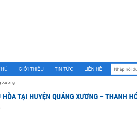
CHỦ
GIỚI THIỆU
TIN TỨC
LIÊN HỆ
ng Xương
U HÒA TẠI HUYỆN QUẢNG XƯƠNG – THANH H
0