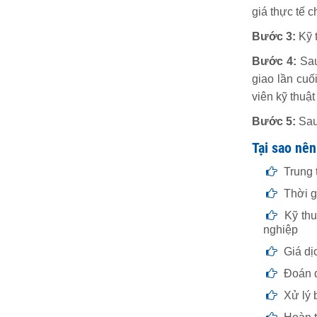
giá thực tế 
Bước 3:
Kỹ t
Bước 4:
Sau
giao lần cuố
viên kỹ thuật
Bước 5:
Sau 
Tại sao nên
Trung t
Thời gi
Kỹ thu
nghiệp
Giá dịc
Đoán đ
Xử lý 