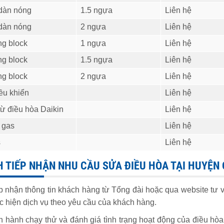
 dàn nóng
1.5 ngựa
Liên hệ
 dàn nóng
2 ngựa
Liên hệ
ng block
1 ngựa
Liên hệ
ng block
1.5 ngựa
Liên hệ
ng block
2 ngựa
Liên hệ
ều khiển
Liên hệ
ừ điều hòa Daikin
Liên hệ
 gas
Liên hệ
s
Liên hệ
H TIẾP NHẬN NHU CẦU SỬA ĐIỀU HÒA TẠI HUYỆ
p nhận thông tin khách hàng từ Tổng đài hoặc qua website tư v
ực hiện dịch vụ theo yêu cầu của khách hàng.
n hành chạy thử và đánh giá tình trạng hoạt động của điều hò