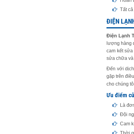
Hoàn t
Tất cả 
ĐIỆN LẠN
Điện Lạnh 
lượng hàng đ
cam kết sửa 
sửa chữa và 
Đến với dịch
gặp trên điề
cho chúng tô
Ưu điểm củ
Là đơn
Đội ngũ
Cam kế
Thời g