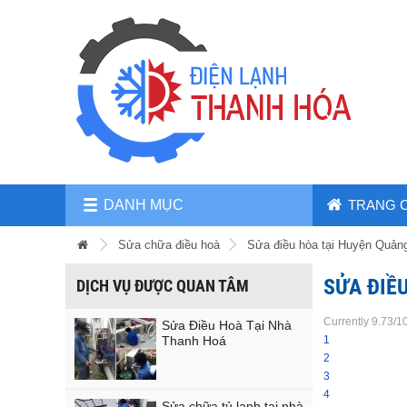
DANH MỤC
TRANG 
Sửa chữa điều hoà
Sửa điều hòa tại Huyện Quả
SỬA ĐIỀ
DỊCH VỤ ĐƯỢC QUAN TÂM
Currently 9.73/1
Sửa Điều Hoà Tại Nhà
Thanh Hoá
1
2
3
4
Sửa chữa tủ lạnh tại nhà