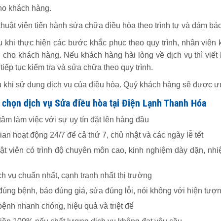
cho khách hàng.
huật viên tiến hành sửa chữa điều hòa theo trình tự và đảm bả
 khi thực hiện các bước khắc phục theo quy trình, nhân viên k
i cho khách hàng. Nếu khách hàng hài lòng về dịch vụ thì viết
 tiếp tục kiểm tra và sửa chữa theo quy trình.
khi sử dụng dịch vụ của điều hòa. Quý khách hàng sẽ được ưu 
 chọn dịch vụ Sửa điều hòa tại Điện Lạnh Thanh Hóa
âm làm việc với sự uy tín đặt lên hàng đầu
an hoạt động 24/7 để cả thứ 7, chủ nhật và các ngày lễ tết
ật viên có trình độ chuyên môn cao, kinh nghiệm dày dặn, nhiệt
h vụ chuẩn nhất, cạnh tranh nhất thị trường
úng bệnh, báo đúng giá, sửa đúng lỗi, nói không với hiện tượ
bệnh nhanh chóng, hiệu quả và triệt để