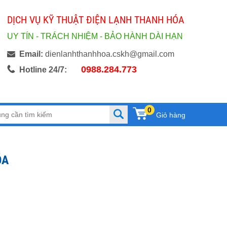
DỊCH VỤ KỸ THUẬT ĐIỆN LẠNH THANH HÓA
UY TÍN - TRÁCH NHIỆM - BẢO HÀNH DÀI HẠN
Email:
dienlanhthanhhoa.cskh@gmail.com
0988.284.773
Hotline 24/7:
0
Giỏ hàng
ÓA