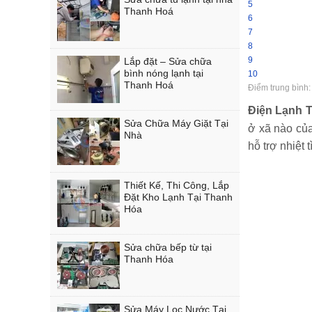
5
Thanh Hoá
6
7
8
9
Lắp đặt – Sửa chữa
bình nóng lạnh tại
10
Thanh Hoá
Điểm trung bình
Điện Lạnh 
Sửa Chữa Máy Giặt Tại
ở xã nào củ
Nhà
hỗ trợ nhiệt 
Thiết Kế, Thi Công, Lắp
Đặt Kho Lạnh Tại Thanh
Hóa
Sửa chữa bếp từ tại
Thanh Hóa
Sửa Máy Lọc Nước Tại