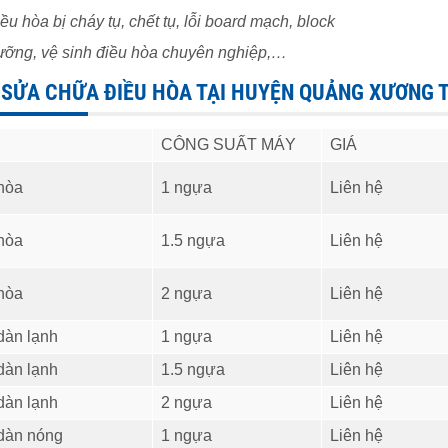
ều hòa bị cháy tụ, chết tụ, lỗi board mạch, block
ỡng, vệ sinh điều hòa chuyên nghiệp,…
 SỬA CHỮA ĐIỀU HÒA TẠI HUYỆN QUẢNG XƯƠNG
CÔNG SUẤT MÁY
GIÁ
 hòa
1 ngựa
Liên hệ
 hòa
1.5 ngựa
Liên hệ
 hòa
2 ngựa
Liên hệ
dàn lạnh
1 ngựa
Liên hệ
dàn lạnh
1.5 ngựa
Liên hệ
dàn lạnh
2 ngựa
Liên hệ
 dàn nóng
1 ngựa
Liên hệ