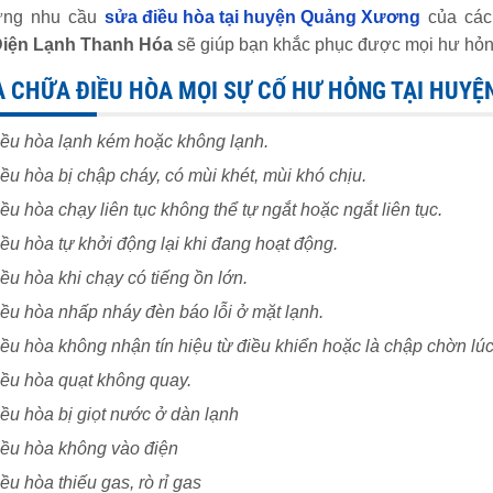
ứng nhu cầu
sửa điều hòa tại huyện Quảng Xương
của các 
iện Lạnh Thanh Hóa
sẽ giúp bạn khắc phục được mọi hư hỏn
 CHỮA ĐIỀU HÒA MỌI SỰ CỐ HƯ HỎNG TẠI HUY
ều hòa lạnh kém hoặc không lạnh.
ều hòa bị chập cháy, có mùi khét, mùi khó chịu.
ều hòa chạy liên tục không thể tự ngắt hoặc ngắt liên tục.
ều hòa tự khởi động lại khi đang hoạt động.
ều hòa khi chạy có tiếng ồn lớn.
ều hòa nhấp nháy đèn báo lỗi ở mặt lạnh.
ều hòa không nhận tín hiệu từ điều khiển hoặc là chập chờn lú
ều hòa quạt không quay.
ều hòa bị giọt nước ở dàn lạnh
ều hòa không vào điện
ều hòa thiếu gas, rò rỉ gas