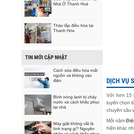
Nhà Ở Thanh Hoá
Tháo lắp điều hòa tại
Thanh Hóa
TIN MỚI CẬP NHẬT
Cách sửa điều hòa mất
nguồn và không vào
DỊCH VỤ 
điện
Với hơn 15 
Bình nóng lạnh bị chảy
nước và cách khắc phục
tuyển chọn t
tại nhà
chuyên sâu 
Mỗi năm
Điệ
Máy giặt không vắt là
hiện khác nh
tình trạng gì? Nguyên
nhân và cách khắc phục