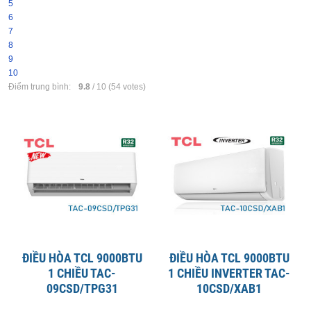
5
6
7
8
9
10
Điểm trung bình:
9.8
/
10
(
54
votes)
ĐIỀU HÒA TCL 9000BTU
ĐIỀU HÒA TCL 9000BTU
1 CHIỀU TAC-
1 CHIỀU INVERTER TAC-
09CSD/TPG31
10CSD/XAB1