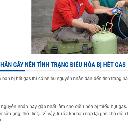
HÂN GÂY NÊN TÌNH TRẠNG ĐIỀU HÒA BỊ HẾT GAS
 bạn bị hết gas thì có nhiều nguyên nhân dẫn đến tình trạng n
à nguyên nhân hay găp nhất làm cho điều hòa bị thiếu hụt gas. 
n sử dụng, thời tiết,.. Vì vậy, trước khi bạn nạp lại gas cho điề
!.