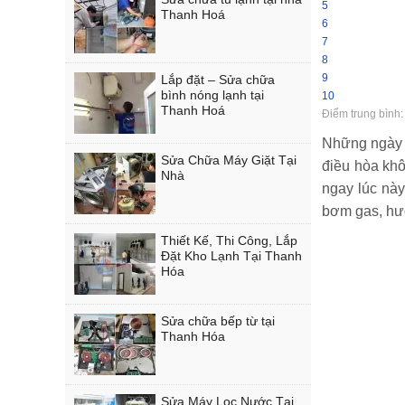
5
Thanh Hoá
6
7
8
9
Lắp đặt – Sửa chữa
bình nóng lạnh tại
10
Thanh Hoá
Điểm trung bình
Những ngày n
Sửa Chữa Máy Giặt Tại
điều hòa khô
Nhà
ngay lúc nà
bơm gas, hư
Thiết Kế, Thi Công, Lắp
Đặt Kho Lạnh Tại Thanh
Hóa
Sửa chữa bếp từ tại
Thanh Hóa
Sửa Máy Lọc Nước Tại