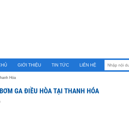
CHỦ
GIỚI THIỆU
TIN TỨC
LIÊN HỆ
Thanh Hóa
 BƠM GA ĐIỀU HÒA TẠI THANH HÓA
0