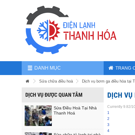
DANH MỤC
TRANG 
Sửa chữa điều hoà
Dịch vụ bơm ga điều hòa tại 
DỊCH VỤ
DỊCH VỤ ĐƯỢC QUAN TÂM
Currently 9.82/1
Sửa Điều Hoà Tại Nhà
Thanh Hoá
1
2
3
4
Sửa chữa tủ lạnh tại nhà