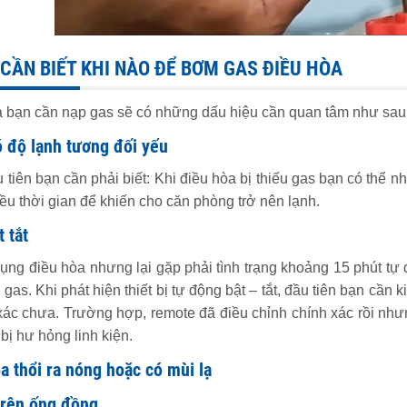
 CẦN BIẾT KHI NÀO ĐỂ BƠM GAS ĐIỀU HÒA
 bạn cần nạp gas sẽ có những dấu hiệu cần quan tâm như sau
ó độ lạnh tương đối yếu
 tiên bạn cần phải biết: Khi điều hòa bị thiếu gas bạn có thể n
iều thời gian để khiến cho căn phòng trở nên lạnh.
 tắt
ụng điều hòa nhưng lại gặp phải tình trạng khoảng 15 phút tự độ
 gas. Khi phát hiện thiết bị tự động bật – tắt, đầu tiên bạn cần
xác chưa. Trường hợp, remote đã điều chỉnh chính xác rồi nhưn
bị hư hỏng linh kiện.
a thổi ra nóng hoặc có mùi lạ
trên ống đồng