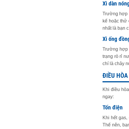
Xì dàn nón
Trường hợp s
kế hoặc thử 
nhất là bạn 
Xì ống đồn
Trường hợp ố
trạng rò rỉ 
chí là chảy 
ĐIỀU HÒA
Khi điều hòa
ngay:
Tốn điện
Khi hết gas
Thế nên, bạn