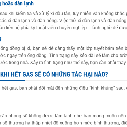
g hoặc dàn lạnh
au khi kiểm tra và xử lý xì đầu tán, tuy nhiên vẫn không khắc 
các xì dàn lạnh và dàn nóng. Việc thử xì dàn lạnh và dàn nóng 
cần liên hệ phía kỹ thuật viên chuyên nghiệp – lành nghề
để được
g
ng đồng bị xì, bạn sẽ dễ dàng thấy một lớp tuyết bám trên b
nước ngay trên ống đồng. Tình trạng này kéo dài sẽ làm cho t
nước trong nhà. Xảy ra tình trạng như thế này, bạn cần phải tha
 KHI HẾT GAS SẼ CÓ NHỮNG TÁC HẠI NÀO?
 hết gas, bạn phải đối mặt đến những điều “kinh khủng” sau,
, căn phòng sẽ không được làm lạnh như bạn mong muốn nên 
 sẽ thường hạ thấp nhiệt độ xuống hơn mức bình thường, điều 