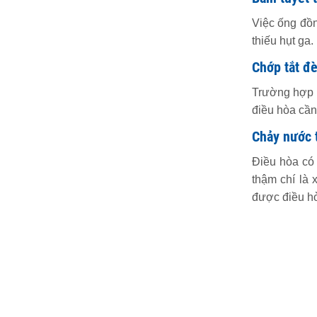
Việc ống đồn
thiếu hụt ga.
Chớp tắt đè
Trường hợp m
điều hòa cần
Chảy nước 
Điều hòa có 
thậm chí là 
được điều hò