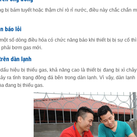
g bị bám tuyết hoặc thậm chí rò rỉ nước, điều này chắc chắn mộ
n báo lỗi
ột số dòng điều hóa có chức năng báo khi thiết bị bị sự cố thì 
 phải bơm gas mới.
trên dàn lạnh
dấu hiệu bị thiếu gas, khả năng cao là thiết bị đang bị xì ch
xảy ra tình trạng đông đá bên trong dàn lạnh. Vì vậy, dàn lạn
a đang bị thiếu gas.