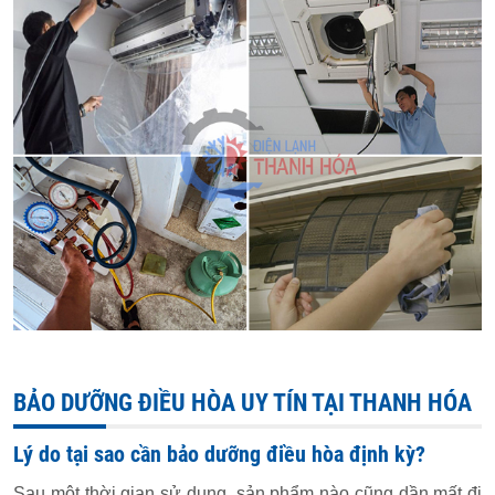
BẢO DƯỠNG ĐIỀU HÒA UY TÍN TẠI THANH HÓA
Lý do tại sao cần bảo dưỡng điều hòa định kỳ?
Sau một thời gian sử dụng, sản phẩm nào cũng dần mất đi