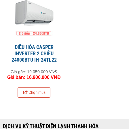
ĐIỀU HÒA CASPER
INVERTER 2 CHIỀU
24000BTU IH-24TL22
Giá gốc: 19.050.000 VNĐ
Giá bán: 16.900.000 VNĐ
Chọn mua
DỊCH VỤ KỸ THUẬT ĐIỆN LẠNH THANH HÓA