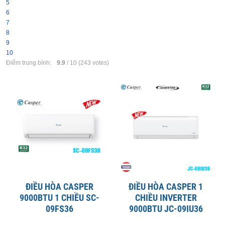
5
6
7
8
9
10
Điểm trung bình:
9.9
/
10
(
243
votes)
ĐIỀU HÒA CASPER
ĐIỀU HÒA CASPER 1
9000BTU 1 CHIỀU SC-
CHIỀU INVERTER
09FS36
9000BTU JC-09IU36