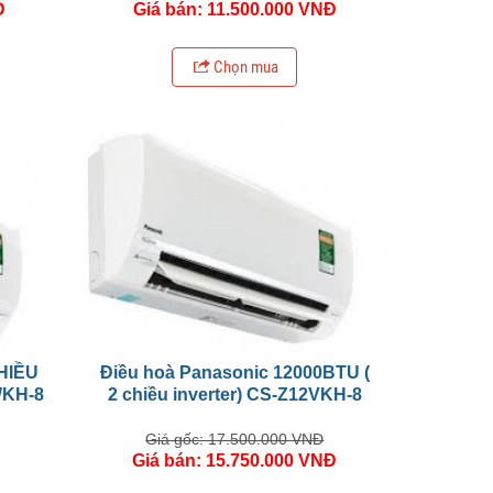
Đ
Giá bán: 11.500.000 VNĐ
Chọn mua
HIỀU
Điều hoà Panasonic 12000BTU (
WKH-8
2 chiều inverter) CS-Z12VKH-8
Giá gốc: 17.500.000 VNĐ
Đ
Giá bán: 15.750.000 VNĐ