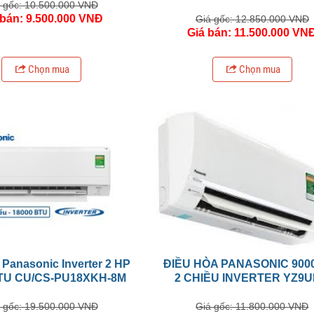
 gốc: 10.500.000 VNĐ
 bán: 9.500.000 VNĐ
Giá gốc: 12.850.000 VNĐ
Giá bán: 11.500.000 VN
Chọn mua
Chọn mua
 Panasonic Inverter 2 HP
ĐIỀU HÒA PANASONIC 900
TU CU/CS-PU18XKH-8M
2 CHIỀU INVERTER YZ9
 gốc: 19.500.000 VNĐ
Giá gốc: 11.800.000 VNĐ