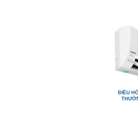
ĐIỀU H
THƯỜN