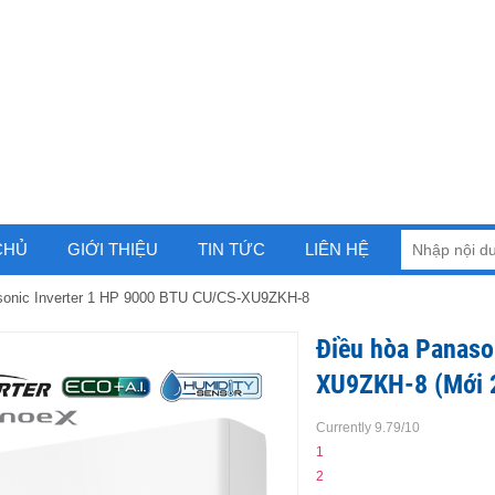
CHỦ
GIỚI THIỆU
TIN TỨC
LIÊN HỆ
sonic Inverter 1 HP 9000 BTU CU/CS-XU9ZKH-8
Điều hòa Panaso
XU9ZKH-8 (Mới 
Currently 9.79/10
1
2