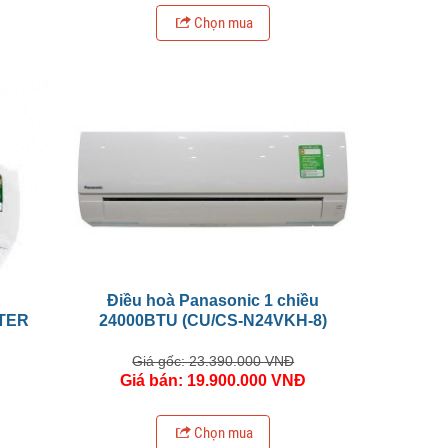
Chọn mua
C
Điều hoà Panasonic 1 chiều
RTER
24000BTU (CU/CS-N24VKH-8)
Giá gốc: 23.390.000 VNĐ
Giá bán: 19.900.000 VNĐ
Chọn mua