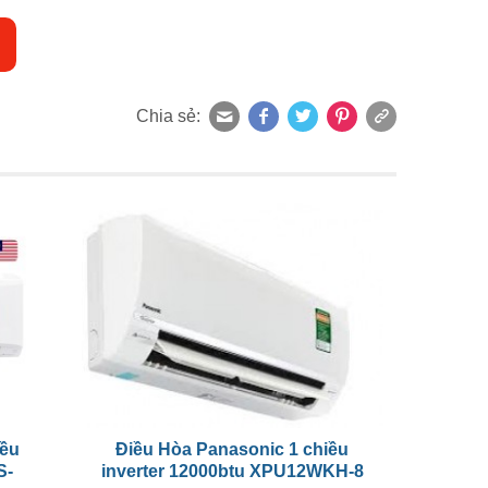
Chia sẻ:
iều
Điều Hòa Panasonic 1 chiều
S-
inverter 12000btu XPU12WKH-8