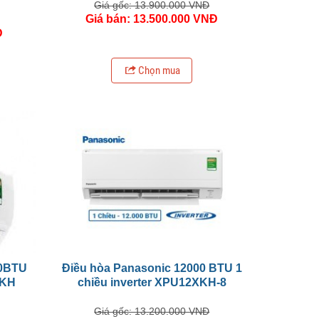
Giá gốc: 13.900.000 VNĐ
Giá bán: 13.500.000 VNĐ
Đ
Chọn mua
0BTU
Điều hòa Panasonic 12000 BTU 1
UKH
chiều inverter XPU12XKH-8
Giá gốc: 13.200.000 VNĐ