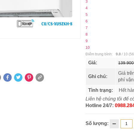
3
4
5
6
7
8
9
10
Điểm trung bình:
9.8
/
10
(
56
Giá:
139.900
Giá trê
Ghi chú:
phí vậ
Tình trạng:
Hết hà
Liên hệ chúng tôi để có
Hotline 24/7:
0988.284
Số lượng: