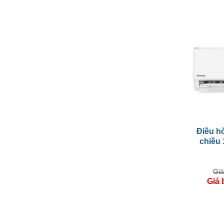
Điều hò
chiều
Giá
Giá 