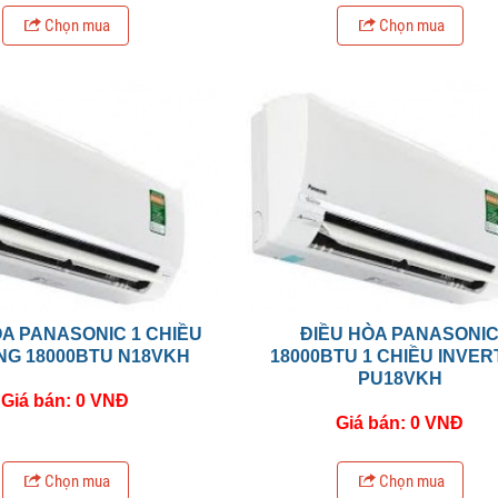
Chọn mua
Chọn mua
ÒA PANASONIC 1 CHIỀU
ĐIỀU HÒA PANASONI
G 18000BTU N18VKH
18000BTU 1 CHIỀU INVE
PU18VKH
Giá bán: 0 VNĐ
Giá bán: 0 VNĐ
Chọn mua
Chọn mua