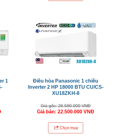
er 1
Điều hòa Panasonic 1 chiều
-
Inverter 2 HP 18000 BTU CU/CS-
XU18ZKH-8
Giá gốc: 26.590.000 VNĐ
Đ
Giá bán: 22.500.000 VNĐ
Chọn mua