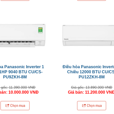
a Panasonic Inverter 1
Điều hòa Panasonic Invert
 1HP 9040 BTU CU/CS-
Chiều 12000 BTU CU/CS
PU9ZKH-8M
PU12ZKH-8M
 gốc: 11.390.000 VNĐ
Giá gốc: 13.890.000 VNĐ
bán: 10.000.000 VNĐ
Giá bán: 11.200.000 VN
Chọn mua
Chọn mua