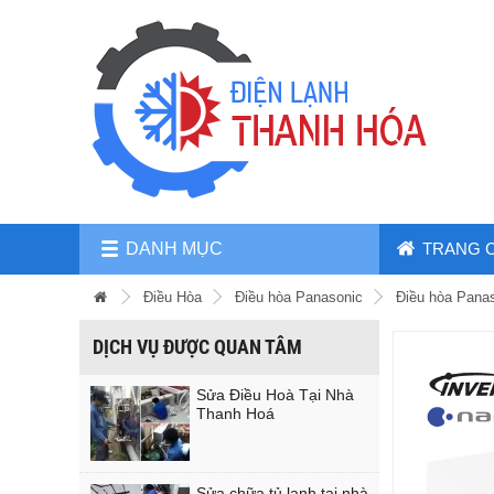
DANH MỤC
TRANG 
Điều Hòa
Điều hòa Panasonic
Điều hòa Pana
DỊCH VỤ ĐƯỢC QUAN TÂM
Sửa Điều Hoà Tại Nhà
Thanh Hoá
Sửa chữa tủ lạnh tại nhà