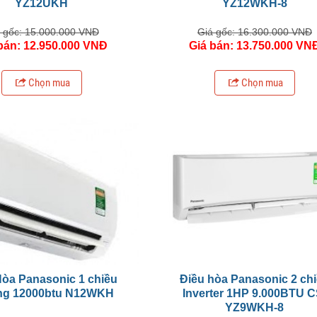
YZ12UKH
YZ12WKH-8
 gốc: 15.000.000 VNĐ
Giá gốc: 16.300.000 VNĐ
bán: 12.950.000 VNĐ
Giá bán: 13.750.000 VN
Chọn mua
Chọn mua
Hòa Panasonic 1 chiều
Điều hòa Panasonic 2 ch
ng 12000btu N12WKH
Inverter 1HP 9.000BTU C
YZ9WKH-8