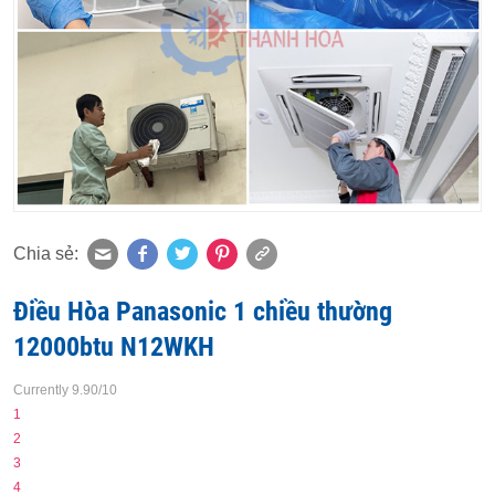
Chia sẻ:
Điều Hòa Panasonic 1 chiều thường
12000btu N12WKH
Currently 9.90/10
1
2
3
4