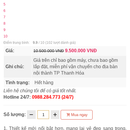
5
6
7
8
9
10
Điểm trung bình:
9.9
/
10
(
102
lượt đánh giá)
Giá:
9.500.000
VNĐ
10.500.000 VNĐ
Giá trên chỉ bao gồm máy, chưa bao gồm
Ghi chú:
lắp đặt, miễn phí vận chuyển cho địa bàn
nội thành TP Thanh Hóa
Tình trạng:
Hết hàng
Liên hệ chúng tôi để có giá tốt nhất.
Hotline 24/7:
0988.284.773 (24/7)
Số lượng:
Mua ngay
1. Thiết kế mới nổi bật hơn, mang lại vẻ đẹp sang trọng,