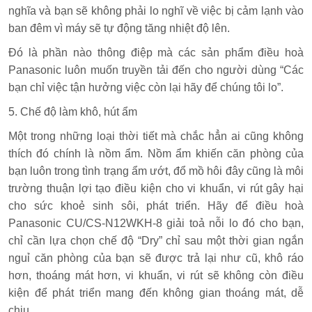
nghĩa và bạn sẽ không phải lo nghĩ về việc bị cảm lạnh vào
ban đêm vì máy sẽ tự động tăng nhiệt độ lên.
Đó là phần nào thông điệp mà các sản phẩm điều hoà
Panasonic luôn muốn truyền tải đến cho người dùng “Các
bạn chỉ việc tận hưởng việc còn lại hãy để chúng tôi lo”.
5. Chế độ làm khô, hút ẩm
Một trong những loại thời tiết mà chắc hẳn ai cũng không
thích đó chính là nồm ẩm. Nồm ẩm khiến căn phòng của
bạn luôn trong tình trạng ẩm ướt, đổ mồ hôi đây cũng là môi
trường thuận lợi tạo điều kiện cho vi khuẩn, vi rút gây hại
cho sức khoẻ sinh sôi, phát triển. Hãy để điều hoà
Panasonic CU/CS-N12WKH-8 giải toả nỗi lo đó cho bạn,
chỉ cần lựa chọn chế độ “Dry” chỉ sau một thời gian ngắn
nguỉ căn phòng của bạn sẽ được trả lại như cũ, khô ráo
hơn, thoáng mát hơn, vi khuẩn, vi rút sẽ không còn điều
kiện để phát triển mang đến không gian thoáng mát, dễ
chịu.