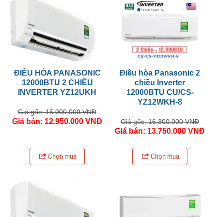
ĐIỀU HÒA PANASONIC
Điều hòa Panasonic 2
12000BTU 2 CHIỀU
chiều Inverter
INVERTER YZ12UKH
12000BTU CU/CS-
YZ12WKH-8
Giá gốc: 15.000.000 VNĐ
Giá bán: 12.950.000 VNĐ
Giá gốc: 16.300.000 VNĐ
Giá bán: 13.750.000 VNĐ
Chọn mua
Chọn mua