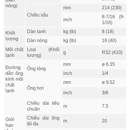
nóng)
mm
214 (230)
Chiều sâu
8-7/16 (9-
inch
1/16)
Dàn lạnh
kg (lb)
8 (18)
Khối
lượng
Dàn nóng
kg (lb)
18 (40)
Môi chất
Loại (Khối
g
R32 (410)
lạnh
lượng)
mm
ø 6.35
Đường
Ống lỏng
dẫn ống
inch
1/4
kính môi
mm
ø 9.52
chất
Ống hơi
lạnh
inch
3/8
Chiều dài tiêu
m
7.5
chuẩn
Chiều dài ống
Giới
m
20
tối đa
hạn