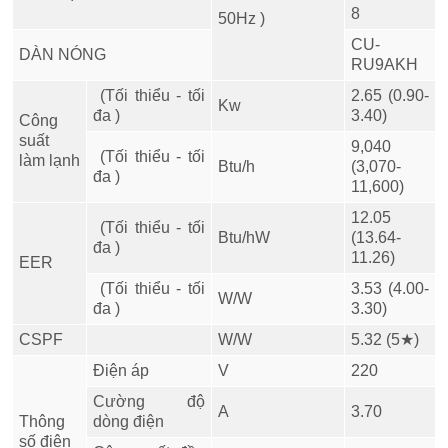
8
50Hz )
CU-
DÀN NÓNG
RU9AKH
(Tối thiểu - tối
2.65 (0.90-
Kw
đa )
3.40)
Công
suất
9,040
(Tối thiểu - tối
làm lạnh
Btu/h
(3,070-
đa )
11,600)
12.05
(Tối thiểu - tối
Btu/hW
(13.64-
đa )
11.26)
EER
(Tối thiểu - tối
3.53 (4.00-
W/W
đa )
3.30)
CSPF
W/W
5.32 (5★)
Điện áp
V
220
Cường độ
A
3.70
Thông
dòng điện
số điện