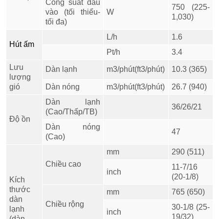
Công suất đầu
750 (225-
vào (tối thiểu-
W
1,030)
tối đa)
L/h
1.6
Hút ấm
Pt/h
3.4
Lưu
Dàn lạnh
m3/phút(ft3/phút)
10.3 (365)
lượng
gió
Dàn nóng
m3/phút(ft3/phút)
26.7 (940)
Dàn lạnh
36/26/21
(Cao/Thấp/TB)
Độ ồn
Dàn nóng
47
(Cao)
mm
290 (511)
Chiều cao
11-7/16
inch
(20-1/8)
Kích
thước
mm
765 (650)
dàn
Chiều rộng
30-1/8 (25-
lạnh
inch
19/32)
(dàn