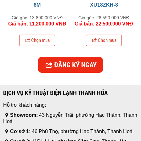
8M
XU18ZKH-8
Giá gốc: 13.890.000 VNĐ
Giá gốc: 26.590.000 VNĐ
Giá bán: 11.200.000 VNĐ
Giá bán: 22.500.000 VNĐ
Chọn mua
Chọn mua
ĐĂNG KÝ NGAY
DỊCH VỤ KỸ THUẬT ĐIỆN LẠNH THANH HÓA
Hỗ trợ khách hàng:
Showroom:
43 Nguyễn Trãi, phường Hạc Thành, Thanh
Hoá
Cơ sở 1:
46 Phú Thọ, phường Hạc Thành, Thanh Hoá