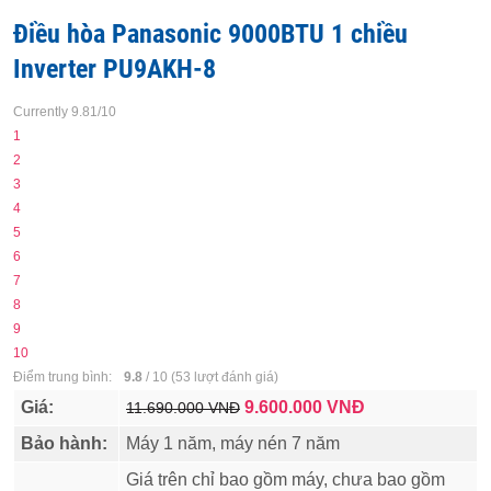
Điều hòa Panasonic 9000BTU 1 chiều
Inverter PU9AKH-8
Currently 9.81/10
1
2
3
4
5
6
7
8
9
10
Điểm trung bình:
9.8
/
10
(
53
lượt đánh giá)
Giá:
9.600.000
VNĐ
11.690.000 VNĐ
Bảo hành:
Máy 1 năm, máy nén 7 năm
Giá trên chỉ bao gồm máy, chưa bao gồm