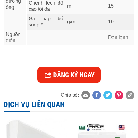
đường
Chênh lệch độ
m
15
ống
cao tối đa
Ga nạp bổ
g/m
10
sung *
Nguồn
Dàn lạnh
điện
ĐĂNG KÝ NGAY
Chia sẻ:
DỊCH VỤ LIÊN QUAN