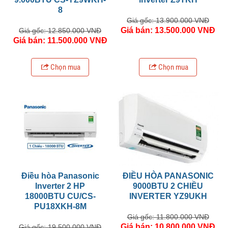
8
Giá gốc: 13.900.000 VNĐ
Giá bán: 13.500.000 VNĐ
Giá gốc: 12.850.000 VNĐ
Giá bán: 11.500.000 VNĐ
Chọn mua
Chọn mua
Điều hòa Panasonic
ĐIỀU HÒA PANASONIC
Inverter 2 HP
9000BTU 2 CHIỀU
18000BTU CU/CS-
INVERTER YZ9UKH
PU18XKH-8M
Giá gốc: 11.800.000 VNĐ
Giá bán: 10.800.000 VNĐ
Giá gốc: 19.500.000 VNĐ