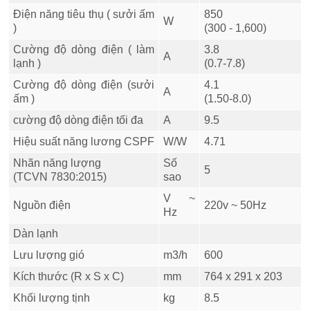
Điện năng tiêu thụ ( sưởi ấm
850
W
)
(300 - 1,600)
Cường độ dòng điện ( làm
3.8
A
lạnh )
(0.7-7.8)
Cường độ dòng điện (sưởi
4.1
A
ấm )
(1.50-8.0)
cường độ dòng điện tối đa
A
9.5
Hiệu suất năng lương CSPF
W/W
4.71
Nhãn năng lượng
Số
5
(TCVN 7830:2015)
sao
V ~
Nguồn điện
220v ~ 50Hz
Hz
Dàn lạnh
Lưu lượng gió
m3/h
600
Kích thước (R x S x C)
mm
764 x 291 x 203
Khối lượng tịnh
kg
8.5