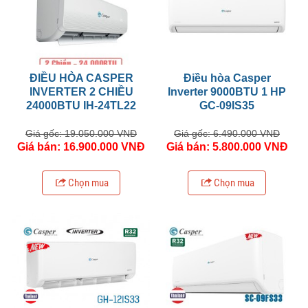
ĐIỀU HÒA CASPER
Điều hòa Casper
INVERTER 2 CHIỀU
Inverter 9000BTU 1 HP
24000BTU IH-24TL22
GC-09IS35
Giá gốc: 19.050.000 VNĐ
Giá gốc: 6.490.000 VNĐ
Giá bán: 16.900.000 VNĐ
Giá bán: 5.800.000 VNĐ
Chọn mua
Chọn mua