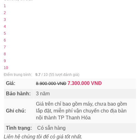
1
2
3
4
5
6
7
8
9
10
Điểm trung bình:
9.7
/
10
(
55
lượt đánh giá)
Giá:
7.300.000
VNĐ
8.900.000 VNĐ
Bảo hành:
3 năm
Giá trên chỉ bao gồm máy, chưa bao gồm
Ghi chú:
lắp đặt, miễn phí vận chuyển cho địa bàn
nội thành TP Thanh Hóa
Tình trạng:
Có sẵn hàng
Liên hệ chúng tôi để có giá tốt nhất.