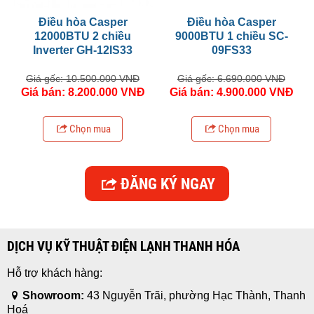
Điều hòa Casper
Điều hòa Casper
12000BTU 2 chiều
9000BTU 1 chiều SC-
Inverter GH-12IS33
09FS33
Giá gốc: 10.500.000 VNĐ
Giá gốc: 6.690.000 VNĐ
Giá bán: 8.200.000 VNĐ
Giá bán: 4.900.000 VNĐ
Chọn mua
Chọn mua
ĐĂNG KÝ NGAY
DỊCH VỤ KỸ THUẬT ĐIỆN LẠNH THANH HÓA
Hỗ trợ khách hàng:
Showroom:
43 Nguyễn Trãi, phường Hạc Thành, Thanh
Hoá