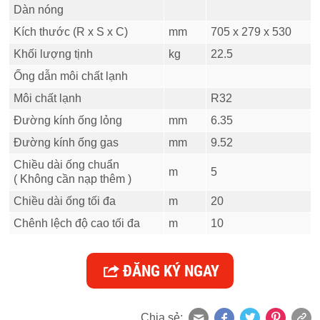
Dàn nóng
Kích thước (R x S x C)
mm
705 x 279 x 530
Khối lượng tịnh
kg
22.5
Ống dẫn môi chất lạnh
Môi chất lạnh
R32
Đường kính ống lỏng
mm
6.35
Đường kính ống gas
mm
9.52
Chiều dài ống chuẩn
m
5
( Không cần nạp thêm )
Chiều dài ống tối đa
m
20
Chênh lệch độ cao tối đa
m
10
ĐĂNG KÝ NGAY
Chia sẻ: