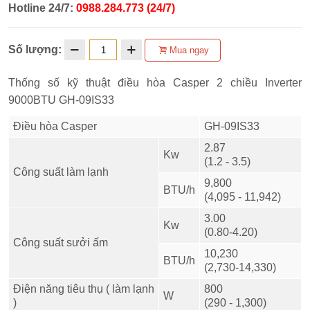
Hotline 24/7:
0988.284.773 (24/7)
Số lượng:
Mua ngay
Thống số kỹ thuật điều hòa Casper 2 chiều Inverter
9000BTU GH-09IS33
Điều hòa Casper
GH-09IS33
2.87
Kw
(1.2 - 3.5)
Công suất làm lạnh
9,800
BTU/h
(4,095 - 11,942)
3.00
Kw
(0.80-4.20)
Công suất sưởi ấm
10,230
BTU/h
(2,730-14,330)
Điện năng tiêu thụ ( làm lạnh
800
W
)
(290 - 1,300)