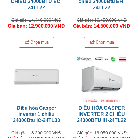
CHIỀU 24000BTU EC-
chiều 24000Btu EH-
24TL22
24TL22
Giá gốc: 14.440.000 VNĐ
Giá gốc: 16.450.000 VNĐ
Giá bán: 12.900.000 VNĐ
Giá bán: 14.500.000 VNĐ
Chọn mua
Chọn mua
Điều hòa Casper
ĐIỀU HÒA CASPER
inverter 1 chiều
INVERTER 2 CHIỀU
24000Btu IC-24TL33
24000BTU IH-24TL22
Giá gốc: 18.200.000 VNĐ
Giá gốc: 19.050.000 VNĐ