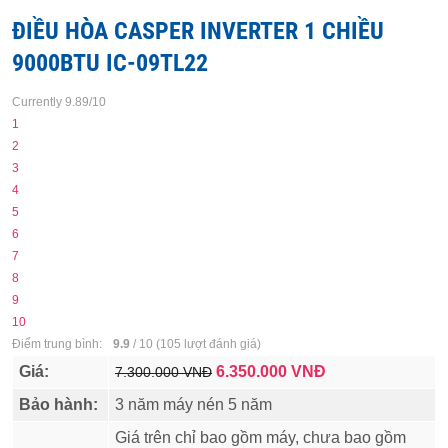
ĐIỀU HÒA CASPER INVERTER 1 CHIỀU
9000BTU IC-09TL22
Currently 9.89/10
1
2
3
4
5
6
7
8
9
10
Điểm trung bình:
9.9
/
10
(
105
lượt đánh giá)
Giá:
6.350.000
VNĐ
7.300.000 VNĐ
Bảo hành:
3 năm máy nén 5 năm
Giá trên chỉ bao gồm máy, chưa bao gồm