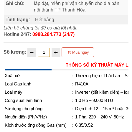
Ghi chú:
lắp đặt, miễn phí vận chuyển cho địa bàn
nội thành TP Thanh Hóa
Tình trạng:
Hết hàng
Liên hệ chúng tôi để có giá tốt nhất.
Hotline 24/7:
0988.284.773 (24/7)
Số lượng:
Mua ngay
THÔNG SỐ KỸ THUẬT MÁY LẠN
Xuất xứ
:
Thương hiệu : Thái Lan – Sản 
Loại Gas lạnh
:
R410A
Loại máy
:
Inverter (tiết kiệm điện) – loại
Công suất làm lạnh
:
1.0 Hp – 9.000 BTU
Sử dụng cho phòng
:
Diện tích 12 – 15 m² hoặc 36
Nguồn điện (Ph/V/Hz)
:
1 Pha, 220 – 240 V, 50Hz
Kích thước ống đồng Gas (mm)
:
6.35/9.52