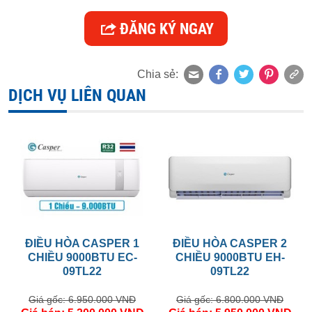
ĐĂNG KÝ NGAY
Chia sẻ:
DỊCH VỤ LIÊN QUAN
ĐIỀU HÒA CASPER 1
ĐIỀU HÒA CASPER 2
CHIỀU 9000BTU EC-
CHIỀU 9000BTU EH-
09TL22
09TL22
Giá gốc: 6.950.000 VNĐ
Giá gốc: 6.800.000 VNĐ