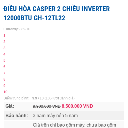
ĐIỀU HÒA CASPER 2 CHIỀU INVERTER
12000BTU GH-12TL22
Currently 9.89/10
1
2
3
4
5
6
7
8
9
10
Điểm trung bình:
9.9
/
10
(
105
lượt đánh giá)
Giá:
8.500.000
VNĐ
9.900.000 VNĐ
Bảo hành:
3 năm máy nén 5 năm
Giá trên chỉ bao gồm máy, chưa bao gồm