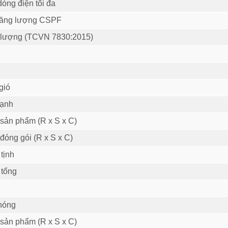
òng điện tối đa
năng lượng CSPF
 lượng (TCVN 7830:2015)
gió
lạnh
 sản phẩm (R x S x C)
đóng gói (R x S x C)
tịnh
 tổng
nóng
 sản phẩm (R x S x C)