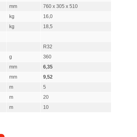
mm
760 x 305 x 510
kg
16,0
kg
18,5
R32
g
360
mm
6,35
mm
9,52
m
5
m
20
m
10