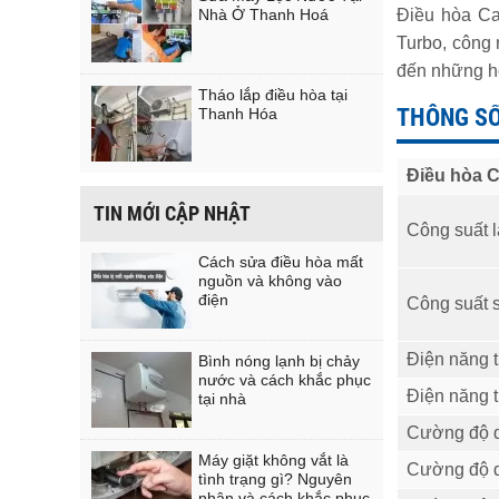
Điều hòa Ca
Nhà Ở Thanh Hoá
Turbo, công 
đến những hơ
Tháo lắp điều hòa tại
THÔNG SỐ
Thanh Hóa
Điều hòa 
TIN MỚI CẬP NHẬT
Công suất là
Cách sửa điều hòa mất
nguồn và không vào
điện
Công suất sư
Điện năng ti
Bình nóng lạnh bị chảy
nước và cách khắc phục
Điện năng ti
tại nhà
Cường độ d
Máy giặt không vắt là
Cường độ d
tình trạng gì? Nguyên
nhân và cách khắc phục