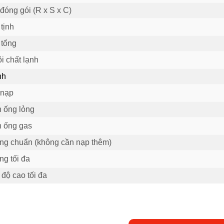
đóng gói (R x S x C)
tịnh
 tổng
i chất lạnh
nh
 nạp
 ống lỏng
 ống gas
ống chuẩn (không cần nạp thêm)
ng tối đa
độ cao tối đa