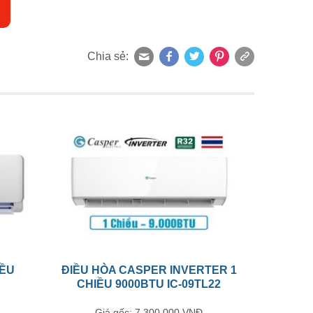
Chia sẻ:
IỀU
ĐIỀU HÒA CASPER INVERTER 1
CHIỀU 9000BTU IC-09TL22
Giá gốc: 7.300.000 VNĐ