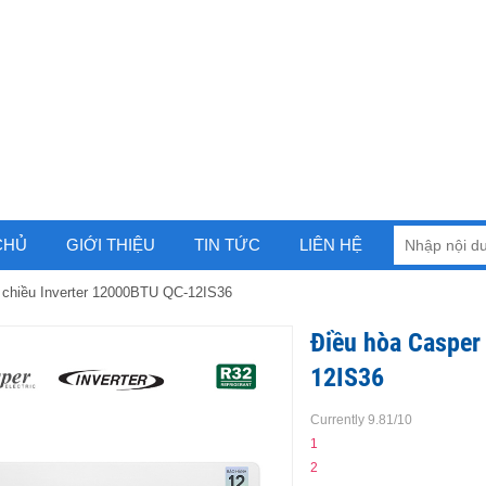
CHỦ
GIỚI THIỆU
TIN TỨC
LIÊN HỆ
 chiều Inverter 12000BTU QC-12IS36
Điều hòa Casper
12IS36
Currently 9.81/10
1
2