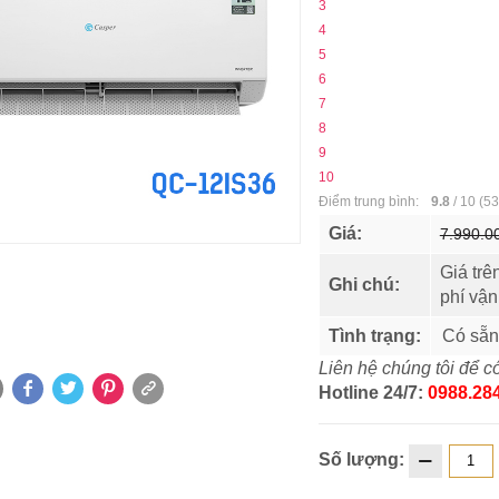
3
4
5
6
7
8
9
10
Điểm trung bình:
9.8
/
10
(
53
Giá:
7.990.0
Giá trê
Ghi chú:
phí vậ
Tình trạng:
Có sẵn
Liên hệ chúng tôi để có
Hotline 24/7:
0988.284
Số lượng: