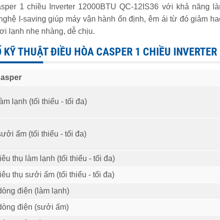
sper 1 chiều Inverter 12000BTU QC-12IS36 với khả năng l
nghệ I-saving giúp máy vận hành ổn định, êm ái từ đó giảm ha
i lạnh nhẹ nhàng, dễ chịu.
 KỸ THUẬT ĐIỀU HÒA CASPER 1 CHIỀU INVERTER
Casper
m lạnh (tối thiểu - tối đa)
ởi ấm (tối thiểu - tối đa)
êu thụ làm lạnh (tối thiểu - tối đa)
êu thụ sưởi ấm (tối thiểu - tối đa)
òng điện (làm lạnh)
òng điện (sưởi ấm)