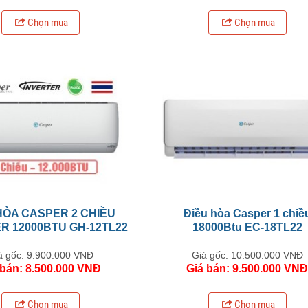
Chọn mua
Chọn mua
HÒA CASPER 2 CHIỀU
Điều hòa Casper 1 chiề
R 12000BTU GH-12TL22
18000Btu EC-18TL22
á gốc: 9.900.000 VNĐ
Giá gốc: 10.500.000 VNĐ
 bán: 8.500.000 VNĐ
Giá bán: 9.500.000 VN
Chọn mua
Chọn mua