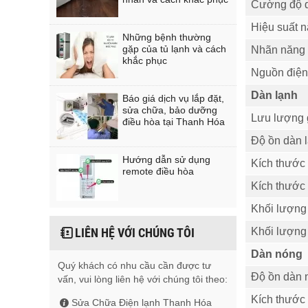
Cường độ d
Hiệu suất 
Những bệnh thường
gặp của tủ lạnh và cách
Nhãn năng
khắc phục
Nguồn điện
Dàn lạnh
Báo giá dịch vụ lắp đặt,
sửa chữa, bảo dưỡng
Lưu lượng 
điều hòa tại Thanh Hóa
Độ ồn dàn 
Hướng dẫn sử dụng
Kích thước
remote điều hòa
Kích thước 
Khối lượng 
Khối lượng
LIÊN HỆ VỚI CHÚNG TÔI
Dàn nóng
Quý khách có nhu cầu cần được tư
Độ ồn dàn 
vấn, vui lòng liên hệ với chúng tôi theo:
Kích thước
Sửa Chữa Điện lạnh Thanh Hóa