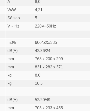
A
8,0
W/W
4,21
Số sao
5
V ~ Hz
220V~50Hz
m3/h
600/525/335
dB(A)
42/36/24
mm
768 x 200 x 299
mm
831 x 282 x 371
kg
8,0
kg
10,5
dB(A)
52/50/49
mm
703 x 233 x 455