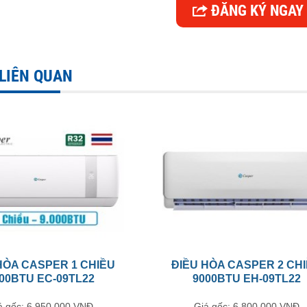
ĐĂNG KÝ NGAY
 LIÊN QUAN
HÒA CASPER 1 CHIỀU
ĐIỀU HÒA CASPER 2 CH
00BTU EC-09TL22
9000BTU EH-09TL22
á gốc: 6.950.000 VNĐ
Giá gốc: 6.800.000 VNĐ