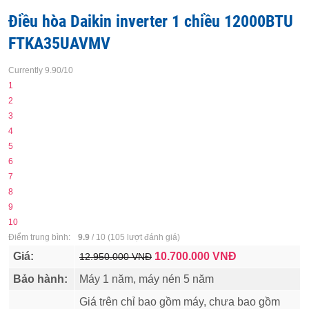
Điều hòa Daikin inverter 1 chiều 12000BTU
FTKA35UAVMV
Currently 9.90/10
1
2
3
4
5
6
7
8
9
10
Điểm trung bình:
9.9
/
10
(
105
lượt đánh giá)
Giá:
10.700.000
VNĐ
12.950.000 VNĐ
Bảo hành:
Máy 1 năm, máy nén 5 năm
Giá trên chỉ bao gồm máy, chưa bao gồm