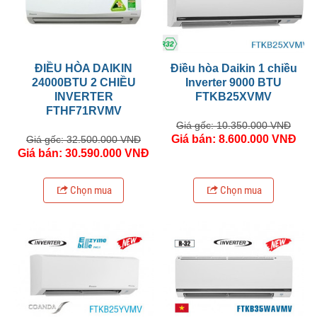
ĐIỀU HÒA DAIKIN
Điều hòa Daikin 1 chiều
24000BTU 2 CHIỀU
Inverter 9000 BTU
INVERTER
FTKB25XVMV
FTHF71RVMV
Giá gốc: 10.350.000 VNĐ
Giá bán: 8.600.000 VNĐ
Giá gốc: 32.500.000 VNĐ
Giá bán: 30.590.000 VNĐ
Chọn mua
Chọn mua