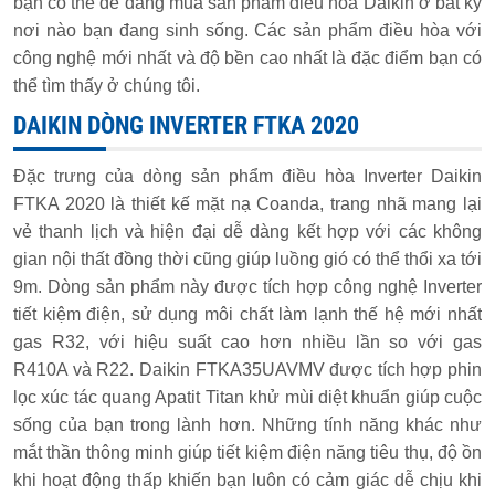
bạn có thể dể dàng mua sản phẩm điều hòa Daikin ở bất kỳ
nơi nào bạn đang sinh sống. Các sản phẩm điều hòa với
công nghệ mới nhất và độ bền cao nhất là đặc điểm bạn có
thể tìm thấy ở chúng tôi.
DAIKIN DÒNG INVERTER FTKA 2020
Đặc trưng của dòng sản phẩm điều hòa Inverter Daikin
FTKA 2020 là thiết kế mặt nạ Coanda, trang nhã mang lại
vẻ thanh lịch và hiện đại dễ dàng kết hợp với các không
gian nội thất đồng thời cũng giúp luồng gió có thể thổi xa tới
9m. Dòng sản phẩm này được tích hợp công nghệ Inverter
tiết kiệm điện, sử dụng môi chất làm lạnh thế hệ mới nhất
gas R32, với hiệu suất cao hơn nhiều lần so với gas
R410A và R22. Daikin FTKA35UAVMV được tích hợp phin
lọc xúc tác quang Apatit Titan khử mùi diệt khuẩn giúp cuộc
sống của bạn trong lành hơn. Những tính năng khác như
mắt thần thông minh giúp tiết kiệm điện năng tiêu thụ, độ ồn
khi hoạt động thấp khiến bạn luôn có cảm giác dễ chịu khi