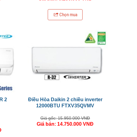
Chọn mua
R 2
Điều Hòa Daikin 2 chiều inverter
12000BTU FTXV35QVMV
Giá gốc: 15.950.000 VNĐ
Giá bán: 14.750.000 VNĐ
Đ