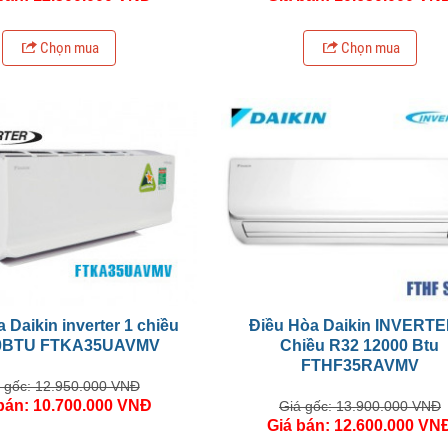
Chọn mua
Chọn mua
 Daikin inverter 1 chiều
Điều Hòa Daikin INVERTE
0BTU FTKA35UAVMV
Chiều R32 12000 Btu
FTHF35RAVMV
 gốc: 12.950.000 VNĐ
bán: 10.700.000 VNĐ
Giá gốc: 13.900.000 VNĐ
Giá bán: 12.600.000 VN