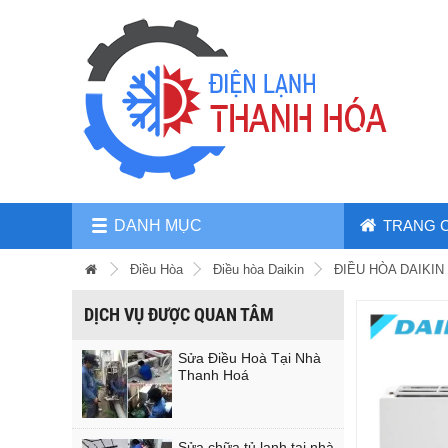
DANH MỤC
TRANG 
Điều Hòa
Điều hòa Daikin
ĐIỀU HÒA DAIKIN
DỊCH VỤ ĐƯỢC QUAN TÂM
Sửa Điều Hoà Tại Nhà
Thanh Hoá
Sửa chữa tủ lạnh tại nhà