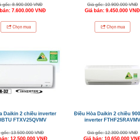
á gốc: 8.900.000 VNĐ
Giá gốc: 10.900.000 VNĐ
 bán: 7.600.000 VNĐ
Giá bán: 9.450.000 VN
Chọn mua
Chọn mua
 Daikin 2 chiều inverter
Điều Hòa Daikin 2 chiều 90
0BTU FTXV25QVMV
inverter FTHF25RAVM
 gốc: 13.500.000 VNĐ
Giá gốc: 12.300.000 VNĐ
bán: 12.500.000 VNĐ
Giá bán: 10.650.000 VN