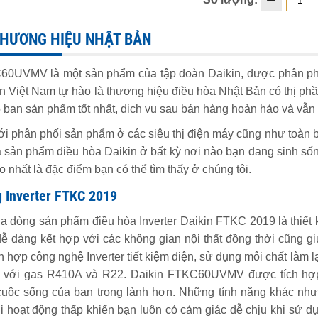
 THƯƠNG HIỆU NHẬT BẢN
60UVMV là một sản phẩm của tập đoàn Daikin, được phân phối
kin Việt Nam tự hào là thương hiệu điều hòa Nhật Bản có thị ph
 bạn sản phẩm tốt nhất, dịch vụ sau bán hàng hoàn hảo và vẫn 
i phân phối sản phẩm ở các siêu thị điện máy cũng như toàn bộ
sản phẩm điều hòa Daikin ở bất kỳ nơi nào bạn đang sinh số
o nhất là đặc điểm bạn có thể tìm thấy ở chúng tôi.
g Inverter FTKC 2019
a dòng sản phẩm điều hòa Inverter Daikin FTKC 2019 là thiết 
dễ dàng kết hợp với các không gian nội thất đồng thời cũng g
h hợp công nghệ Inverter tiết kiệm điện, sử dụng môi chất làm 
o với gas R410A và R22. Daikin FTKC60UVMV được tích hợp p
uộc sống của bạn trong lành hơn. Những tính năng khác như m
hi hoạt động thấp khiến bạn luôn có cảm giác dễ chịu khi sử 