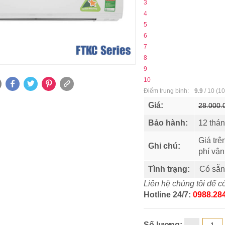
3
4
5
6
7
8
9
10
Điểm trung bình:
9.9
/
10
(
10
Giá:
28.000.
Bảo hành:
12 thán
Giá trê
Ghi chú:
phí vậ
Tình trạng:
Có sẵn
Liên hệ chúng tôi để có
Hotline 24/7:
0988.284
Số lượng: