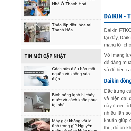
Nhà Ở Thanh Hoá
DAIKIN -
Tháo lắp điều hòa tại
Thanh Hóa
Daikin FTKC
lại đây, Dai
mang tới cho
Với mạng lướ
TIN MỚI CẬP NHẬT
dể dàng mua 
Cách sửa điều hòa mất
và độ bền ca
nguồn và không vào
điện
Daikin dòn
Đặc trưng củ
Bình nóng lạnh bị chảy
và hiện đại 
nước và cách khắc phục
tại nhà
này được tíc
nhiều lần s
khuẩn giúp c
Máy giặt không vắt là
tình trạng gì? Nguyên
thụ, độ ồn k
nhân và cách khắc phục