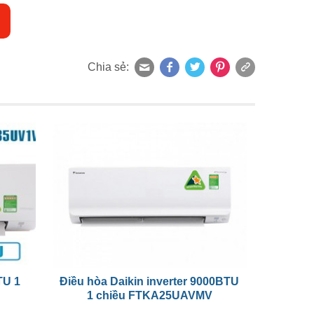
Chia sẻ:
TU 1
Điều hòa Daikin inverter 9000BTU
1 chiều FTKA25UAVMV