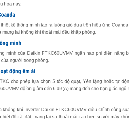
ều hòa này.
Coanda
thiết kế thông minh tạo ra luồng gió dựa trên hiệu ứng Coand
à mang lại không khí thoải mái đều khắp phòng.
hông minh
ông minh của Daikin FTKC60UVMV ngăn hao phí điện năng b
 của người trong phòng.
hoạt động êm ái
KC cho phép lựa chọn 5 tốc độ quạt, Yên lặng hoặc tự động
60UVMV độ ồn giảm đến 6 dB(A) mang đến cho bạn giấc ngủ 
 không khí inverter Daikin FTKC60UVMV điều chỉnh công suất d
nhiệt độ cài đặt, mang lại sự thoải mái cao hơn so với máy khôn