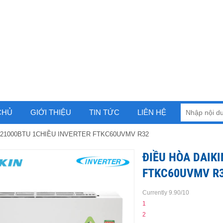
CHỦ
GIỚI THIỆU
TIN TỨC
LIÊN HỆ
 21000BTU 1CHIỀU INVERTER FTKC60UVMV R32
ĐIỀU HÒA DAIKI
FTKC60UVMV R
Currently 9.90/10
1
2