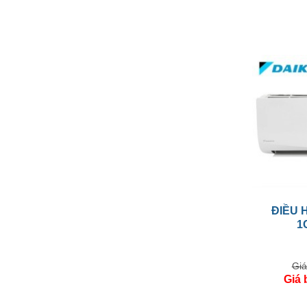
ĐIỀU 
1
Giá
Giá 