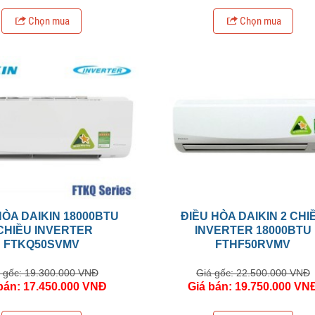
Chọn mua
Chọn mua
HÒA DAIKIN 18000BTU
ĐIỀU HÒA DAIKIN 2 CHI
CHIỀU INVERTER
INVERTER 18000BTU
FTKQ50SVMV
FTHF50RVMV
 gốc: 19.300.000 VNĐ
Giá gốc: 22.500.000 VNĐ
bán: 17.450.000 VNĐ
Giá bán: 19.750.000 VN