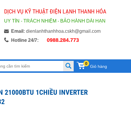
DỊCH VỤ KỸ THUẬT ĐIỆN LẠNH THANH HÓA
UY TÍN - TRÁCH NHIỆM - BẢO HÀNH DÀI HẠN
Email:
dienlanhthanhhoa.cskh@gmail.com
0988.284.773
Hotline 24/7:
0
Giỏ hàng
N 21000BTU 1CHIỀU INVERTER
32