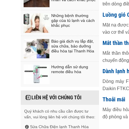
trên dòng đi
Luồng gió 
Những bệnh thường
gặp của tủ lạnh và cách
Mặt nạ được 
khắc phục
vào cơ thể v
Báo giá dịch vụ lắp đặt,
Mắt thần t
sửa chữa, bảo dưỡng
điều hòa tại Thanh Hóa
Mắt thần th
chuyển động
Hướng dẫn sử dụng
Dành lạnh 
remote điều hòa
Dòng máy FT
Daikin FTKC
LIÊN HỆ VỚI CHÚNG TÔI
Thoải mái
Máy điều hòa
Quý khách có nhu cầu cần được tư
độ phòng và 
vấn, vui lòng liên hệ với chúng tôi theo:
Sửa Chữa Điện lạnh Thanh Hóa