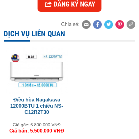
ĐĂNG KÝ NGAY
Chia sẻ:
DỊCH VỤ LIÊN QUAN
Điều hòa Nagakawa
12000BTU 1 chiều NS-
C12R2T30
Giá gốc: 6.800.000 VNĐ
Giá bán: 5.500.000 VNĐ