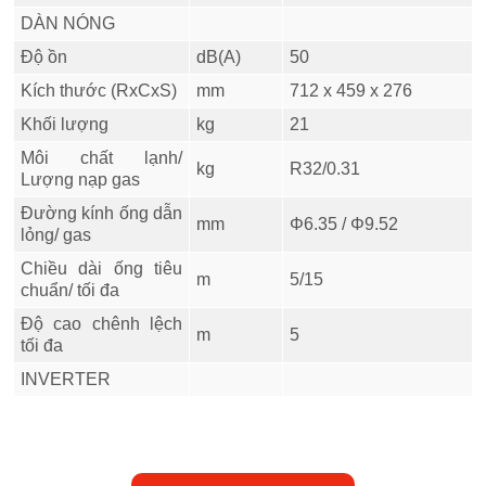
DÀN NÓNG
Độ ồn
dB(A)
50
Kích thước (RxCxS)
mm
712 x 459 x 276
Khối lượng
kg
21
Môi chất lạnh/
kg
R32/0.31
Lượng nạp gas
Đường kính ống dẫn
mm
Φ6.35 / Φ9.52
lỏng/ gas
Chiều dài ống tiêu
m
5/15
chuẩn/ tối đa
Độ cao chênh lệch
m
5
tối đa
INVERTER