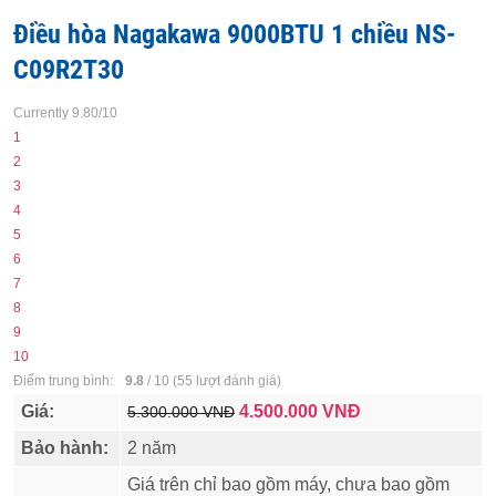
Điều hòa Nagakawa 9000BTU 1 chiều NS-
C09R2T30
Currently 9.80/10
1
2
3
4
5
6
7
8
9
10
Điểm trung bình:
9.8
/
10
(
55
lượt đánh giá)
Giá:
4.500.000
VNĐ
5.300.000 VNĐ
Bảo hành:
2 năm
Giá trên chỉ bao gồm máy, chưa bao gồm