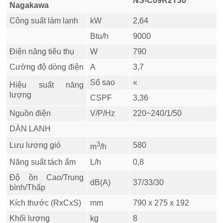
NS-C09R2T30
Nagakawa
Công suất làm lạnh
kW
2,64
Btu/h
9000
Điện năng tiêu thụ
W
790
Cường độ dòng điện
A
3,7
Số sao
«
Hiệu suất năng
lượng
CSPF
3,36
Nguồn điện
V/P/Hz
220~240/1/50
DÀN LẠNH
3
Lưu lượng gió
580
m
/h
Năng suất tách ẩm
L/h
0,8
Độ ồn Cao/Trung
dB(A)
37/33/30
bình/Thấp
Kích thước (RxCxS)
mm
790 x 275 x 192
Khối lượng
kg
8