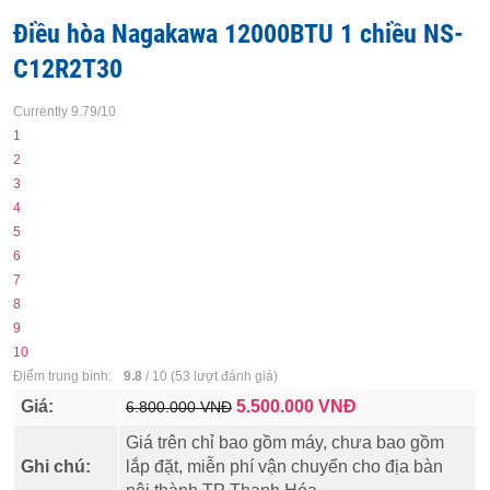
Điều hòa Nagakawa 12000BTU 1 chiều NS-
C12R2T30
Currently 9.79/10
1
2
3
4
5
6
7
8
9
10
Điểm trung bình:
9.8
/
10
(
53
lượt đánh giá)
Giá:
5.500.000
VNĐ
6.800.000 VNĐ
Giá trên chỉ bao gồm máy, chưa bao gồm
Ghi chú:
lắp đặt, miễn phí vận chuyển cho địa bàn