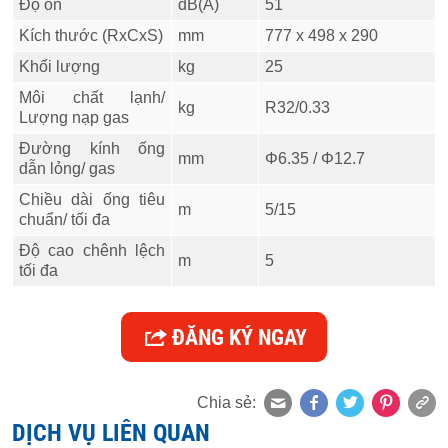
Độ ồn
dB(A)
51
Kích thước (RxCxS)
mm
777 x 498 x 290
Khối lượng
kg
25
Môi chất lạnh/
kg
R32/0.33
Lượng nạp gas
Đường kính ống
mm
Φ6.35 / Φ12.7
dẫn lỏng/ gas
Chiều dài ống tiêu
m
5/15
chuẩn/ tối đa
Độ cao chênh lệch
m
5
tối đa
ĐĂNG KÝ NGAY
Chia sẻ:
DỊCH VỤ LIÊN QUAN