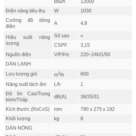
Btu/h
12000
Điện năng tiêu thụ
W
1030
Cường độ dòng
A
4,8
điện
Số sao
«
Hiệu suất năng
lượng
CSPF
3,15
Nguồn điện
V/P/Hz
220~240/1/50
DÀN LẠNH
3
Lưu lượng gió
600
m
/h
Năng suất tách ẩm
L/h
1
Độ ồn Cao/Trung
dB(A)
38/35/31
bình/Thấp
Kích thước (RxCxS)
mm
790 x 275 x 192
Khối lượng
kg
8
DÀN NÓNG