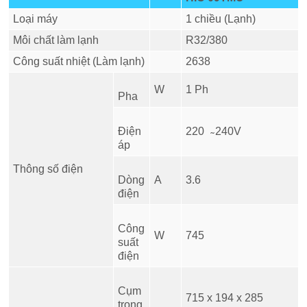
Loại máy
1 chiều (Lạnh)
Môi chất làm lạnh
R32/380
Công suất nhiệt (Làm lạnh)
2638
W
1 Ph
Pha
Điện
220 ̴ 240V
áp
Thông số điện
Dòng
A
3.6
điện
Công
W
745
suất
điện
Cụm
715 x 194 x 285
trong