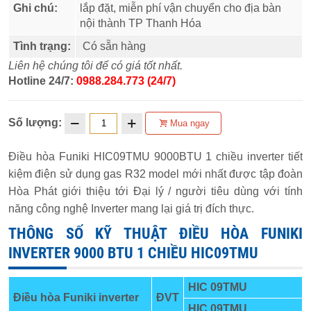
Ghi chú:
lắp đặt, miễn phí vận chuyển cho địa bàn
nội thành TP Thanh Hóa
Tình trạng:
Có sẵn hàng
Liên hệ chúng tôi để có giá tốt nhất.
Hotline 24/7:
0988.284.773 (24/7)
Số lượng:
Mua ngay
Điều hòa Funiki HIC09TMU 9000BTU 1 chiều inverter tiết
kiệm điện sử dụng gas R32 model mới nhất được tập đoàn
Hòa Phát giới thiệu tới Đại lý / người tiêu dùng với tính
năng công nghệ Inverter mang lại giá trị đích thực.
THÔNG SỐ KỸ THUẬT ĐIỀU HÒA FUNIKI
INVERTER 9000 BTU 1 CHIỀU HIC09TMU
HIC 09TMU
Điều hòa Funiki inverter
ĐVT
HIC 09TMU