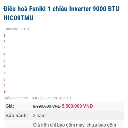
Điều hoà Funiki 1 chiều Inverter 9000 BTU
HIC09TMU
Currently 9.81/10
1
2
3
4
5
6
7
8
9
10
Điểm trung bình:
9.8
/
10
(
54
lượt đánh giá)
Giá:
5.500.000
VNĐ
6.990.000 VNĐ
Bảo hành:
2 năm
Giá trên chỉ bao gồm máy, chưa bao gồm