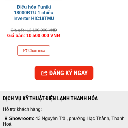
Điều hòa Funiki
18000BTU 1 chiều
Inverter HIC18TMU
Giá gốc: 12.100.000 VNĐ
Giá bán: 10.500.000 VNĐ
Chọn mua
ĐĂNG KÝ NGAY
DỊCH VỤ KỸ THUẬT ĐIỆN LẠNH THANH HÓA
Hỗ trợ khách hàng:
Showroom:
43 Nguyễn Trãi, phường Hạc Thành, Thanh
Hoá