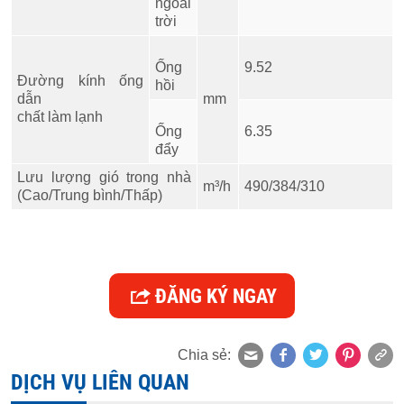
ngoài
trời
Ống
9.52
Đường kính ống
hồi
dẫn
mm
chất làm lạnh
Ống
6.35
đẩy
Lưu lượng gió trong nhà
m³/h
490/384/310
(Cao/Trung bình/Thấp)
ĐĂNG KÝ NGAY
Chia sẻ:
DỊCH VỤ LIÊN QUAN