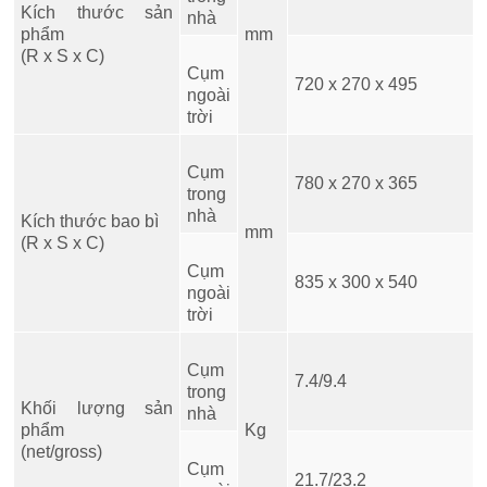
Kích thước sản
nhà
phẩm
mm
(R x S x C)
Cụm
720 x 270 x 495
ngoài
trời
Cụm
780 x 270 x 365
trong
nhà
Kích thước bao bì
mm
(R x S x C)
Cụm
835 x 300 x 540
ngoài
trời
Cụm
7.4/9.4
trong
Khối lượng sản
nhà
phẩm
Kg
(net/gross)
Cụm
21.7/23.2