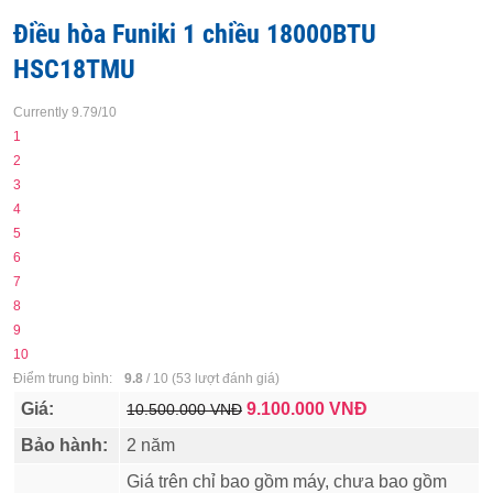
Điều hòa Funiki 1 chiều 18000BTU
HSC18TMU
Currently 9.79/10
1
2
3
4
5
6
7
8
9
10
Điểm trung bình:
9.8
/
10
(
53
lượt đánh giá)
Giá:
9.100.000
VNĐ
10.500.000 VNĐ
Bảo hành:
2 năm
Giá trên chỉ bao gồm máy, chưa bao gồm