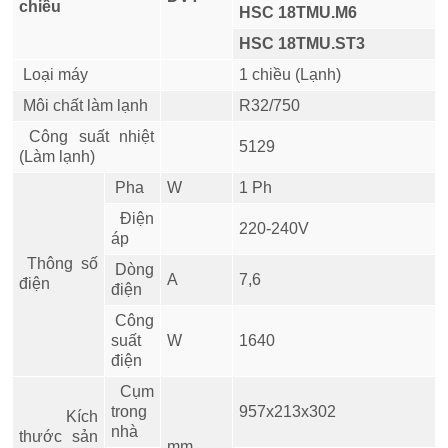
chiều
HSC 18TMU.M6
HSC 18TMU.ST3
Loại máy
1 chiều (Lạnh)
Môi chất làm lạnh
R32/750
Công suất nhiệt
5129
(Làm lạnh)
Pha
W
1 Ph
Điện
220-240V
áp
Thông số
Dòng
A
7,6
điện
điện
Công
suất
W
1640
điện
Cụm
trong
957x213x302
Kích
nhà
thước sản
mm