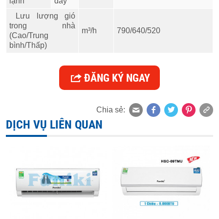
lạnh
đẩy
Lưu lượng gió
trong nhà
m³/h
790/640/520
(Cao/Trung
bình/Thấp)
ĐĂNG KÝ NGAY
Chia sẻ:
DỊCH VỤ LIÊN QUAN