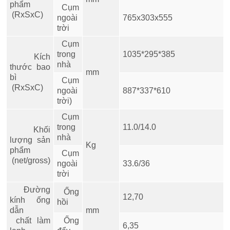
phẩm
Cụm
(RxSxC)
ngoài
765x303x555
trời
Cụm
trong
1035*295*385
Kích
nhà
thước bao
mm
bì
Cụm
(RxSxC)
ngoài
887*337*610
trời)
Cụm
trong
11.0/14.0
Khối
nhà
lượng sản
Kg
phẩm
Cụm
(net/gross)
ngoài
33.6/36
trời
Đường
Ống
12,70
kính ống
hồi
dẫn
mm
chất làm
Ống
6,35