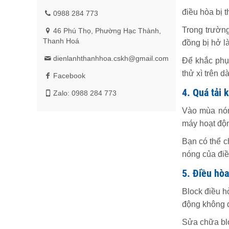
điều hòa bị 
0988 284 773
Trong trường
46 Phú Thọ, Phường Hạc Thành,
Thanh Hoá
đồng bị hở là
dienlanhthanhhoa.cskh@gmail.com
Để khắc phục
thử xì trên 
Facebook
4. Quá tải 
Zalo: 0988 284 773
Vào mùa nóng
máy hoạt độn
Bạn có thể c
nóng của điề
5. Điều hòa
Block điều h
động không đ
Sửa chữa blo