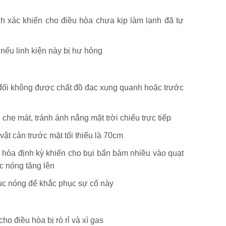
nh xác khiến cho điều hòa chưa kịp làm lạnh đã tự
 nếu linh kiện này bị hư hỏng
t đối không được chất đồ đạc xung quanh hoặc trước
 che mát, tránh ánh nắng mặt trời chiếu trực tiếp
ật cản trước mặt tối thiểu là 70cm
ều hòa định kỳ khiến cho bụi bẩn bám nhiều vào quạt
c nóng tăng lên
 cục nóng để khắc phục sự cố này
cho điều hòa bị rò rỉ và xì gas