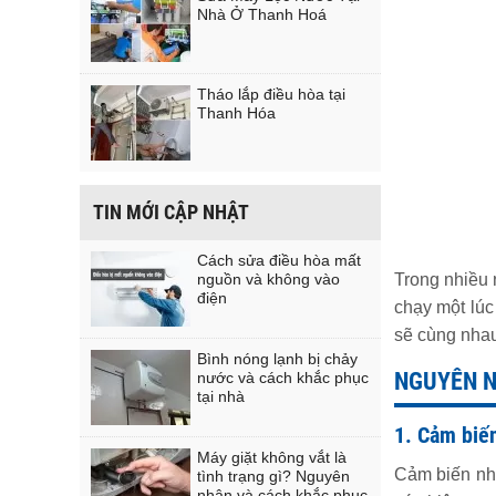
Nhà Ở Thanh Hoá
Tháo lắp điều hòa tại
Thanh Hóa
TIN MỚI CẬP NHẬT
Cách sửa điều hòa mất
nguồn và không vào
Trong nhiều 
điện
chạy một lúc
sẽ cùng nhau
Bình nóng lạnh bị chảy
NGUYÊN N
nước và cách khắc phục
tại nhà
1. Cảm biến
Máy giặt không vắt là
Cảm biến nhi
tình trạng gì? Nguyên
nhân và cách khắc phục