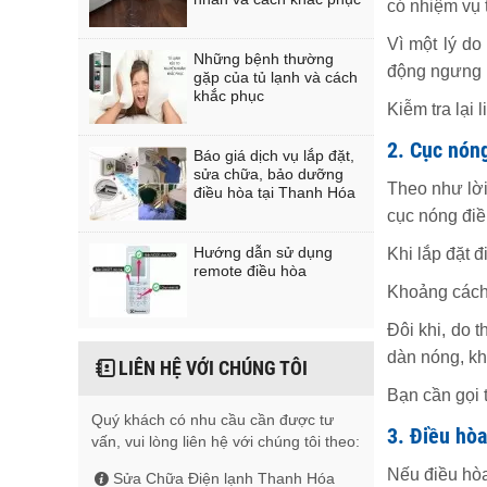
có nhiệm vụ 
Vì một lý do
Những bệnh thường
động ngưng 
gặp của tủ lạnh và cách
khắc phục
Kiễm tra lại 
2. Cục nón
Báo giá dịch vụ lắp đặt,
sửa chữa, bảo dưỡng
Theo như lời
điều hòa tại Thanh Hóa
cục nóng đi
Hướng dẫn sử dụng
Khi lắp đặt đ
remote điều hòa
Khoảng cách 
Đôi khi, do 
dàn nóng, kh
LIÊN HỆ VỚI CHÚNG TÔI
Bạn cần gọi 
Quý khách có nhu cầu cần được tư
3. Điều hòa
vấn, vui lòng liên hệ với chúng tôi theo:
Nếu điều hòa 
Sửa Chữa Điện lạnh Thanh Hóa