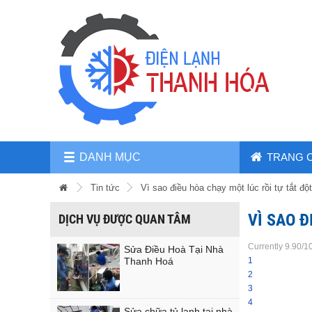
DANH MỤC
TRANG 
Tin tức
Vì sao điều hòa chạy một lúc rồi tự tắt độ
VÌ SAO Đ
DỊCH VỤ ĐƯỢC QUAN TÂM
Currently 9.90/1
Sửa Điều Hoà Tại Nhà
Thanh Hoá
1
2
3
4
Sửa chữa tủ lạnh tại nhà