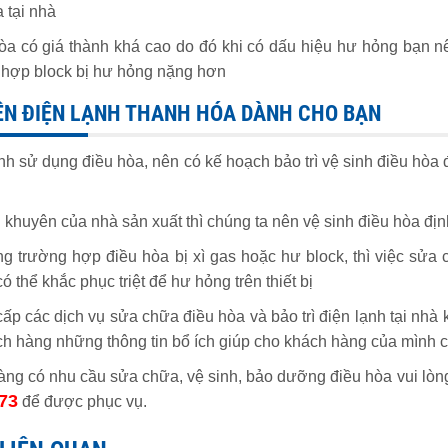
a tại nhà
òa có giá thành khá cao do đó khi có dấu hiệu hư hỏng bạn n
 hợp block bị hư hỏng nặng hơn
ÊN ĐIỆN LẠNH THANH HÓA DÀNH CHO BẠN
ình sử dụng điều hòa, nên có kế hoạch bảo trì vệ sinh điều hòa 
 khuyên của nhà sản xuất thì chúng ta nên vệ sinh điều hòa định
g trường hợp điều hòa bị xì gas hoặc hư block, thì việc sửa 
 thể khắc phục triệt để hư hỏng trên thiết bị
ấp các dịch vụ sửa chữa điều hòa và bảo trì điện lạnh tại n
h hàng những thông tin bổ ích giúp cho khách hàng của mình có t
ng có nhu cầu sửa chữa, vệ sinh, bảo dưỡng điều hòa vui lòng
73
để được phục vụ.