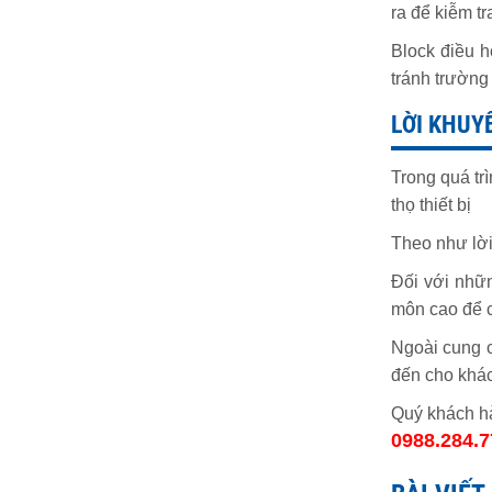
ra để kiễm tr
Block điều h
tránh trường
LỜI KHUY
Trong quá tr
thọ thiết bị
Theo như lời
Đối với nhữn
môn cao để có
Ngoài cung c
đến cho khác
Quý khách hà
0988.284.7