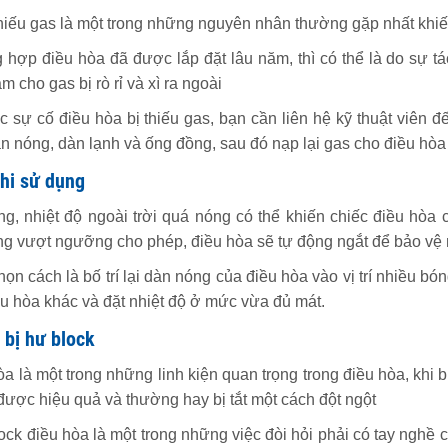
thiếu gas là một trong những nguyên nhân thường gặp nhất khiến
 hợp điều hòa đã được lắp đặt lâu năm, thì có thể là do sự tác
m cho gas bị rò rỉ và xì ra ngoài
 sự cố điều hòa bị thiếu gas, bạn cần liên hệ kỹ thuật viên đế
dàn nóng, dàn lạnh và ống đồng, sau đó nạp lại gas cho điều hòa
khi sử dụng
, nhiệt độ ngoài trời quá nóng có thể khiến chiếc điều hòa c
g vượt ngưỡng cho phép, điều hòa sẽ tự động ngắt để bảo vệ 
họn cách là bố trí lại dàn nóng của điều hòa vào vị trí nhiều b
u hòa khác và đặt nhiệt độ ở mức vừa đủ mát.
 bị hư block
òa là một trong những linh kiện quan trọng trong điều hòa, khi
ược hiệu quả và thường hay bị tắt một cách đột ngột
ck điều hòa là một trong những việc đòi hỏi phải có tay nghề