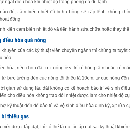
tự ngắt điều hòa khi nhiệt độ trong phòng đã đủ lạnh
 nào đó, cảm biến nhiệt độ bị hư hỏng sẽ cấp lệnh không chí
hoạt động
linh kiện cảm biến nhiệt độ và tiến hành sửa chữa hoặc thay thế
g điều hòa quá nóng
 khuyên của các kỹ thuật viên chuyên ngành thì chúng ta tuyệ
ều hòa
iều hòa, nên chọn đặt cục nóng ở vị trí có bóng râm hoặc có mái
từ bức tường đến cục nóng tối thiểu là 10cm, từ cục nóng đến v
thời gian sử dụng lâu dài không có kế hoạch bảo trì vệ sinh đi
iến cho điều hòa không trao đổi nhiệt được làm cho nhiệt độ cụ
thợ kỹ thuật đến để bảo trì và vệ sinh điều hòa định kỳ, xịt rửa
 bị thiếu gas
mới được lắp đặt, thì có thể là do lỗi lắp đặt sai kỹ thuật khiến 