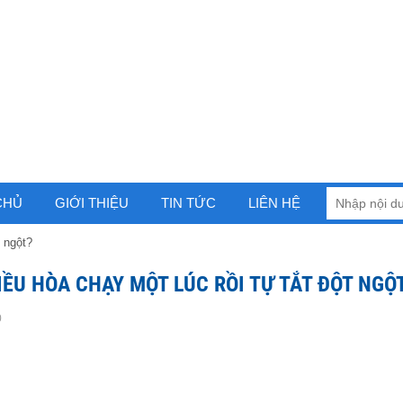
CHỦ
GIỚI THIỆU
TIN TỨC
LIÊN HỆ
t ngột?
IỀU HÒA CHẠY MỘT LÚC RỒI TỰ TẮT ĐỘT NGỘ
0