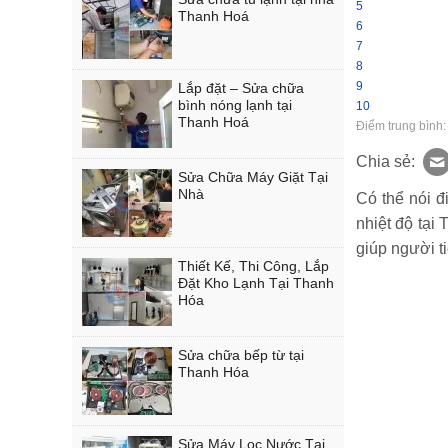
5
Thanh Hoá
6
7
8
9
Lắp đặt – Sửa chữa
bình nóng lạnh tại
10
Thanh Hoá
Điểm trung bình
Chia sẻ:
Sửa Chữa Máy Giặt Tại
Nhà
Có thể nói đ
nhiệt độ tại
giúp người t
Thiết Kế, Thi Công, Lắp
Đặt Kho Lạnh Tại Thanh
Hóa
Sửa chữa bếp từ tại
Thanh Hóa
Sửa Máy Lọc Nước Tại