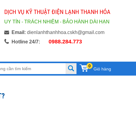
DỊCH VỤ KỸ THUẬT ĐIỆN LẠNH THANH HÓA
UY TÍN - TRÁCH NHIỆM - BẢO HÀNH DÀI HẠN
Email:
dienlanhthanhhoa.cskh@gmail.com
0988.284.773
Hotline 24/7:
0
Giỏ hàng
T?