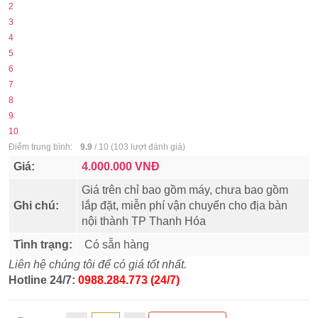
2
3
4
5
6
7
8
9
10
Điểm trung bình:
9.9
/
10
(
103
lượt đánh giá)
Giá:
4.000.000
VNĐ
Giá trên chỉ bao gồm máy, chưa bao gồm
Ghi chú:
lắp đặt, miễn phí vận chuyển cho địa bàn
nội thành TP Thanh Hóa
Tình trạng:
Có sẵn hàng
Liên hệ chúng tôi để có giá tốt nhất.
Hotline 24/7:
0988.284.773 (24/7)