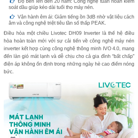
Độ bền lên đến 20 năm: Công nghệ tuần hoàn kiểm
soát dầu giúp kéo dài tuổi thọ máy nén.
Vận hành êm ái: Giảm tiếng ồn 3dB nhờ vật liệu cách
âm và công nghệ triệt tiêu tần số thấp PEAK.
Điều hòa một chiều Livotec DH09 Inverter là thế hệ điều
hòa hoàn toàn mới với sự cải tiến về công nghệ máy nén
inverter kết hợp cùng công nghệ thông minh IVO 4.0, mang
đến làn gió mát lạnh và dễ chịu cho cả gia đình “bất chấp”
điện áp không ổn định trong những ngày hè cao điểm nóng
bức.