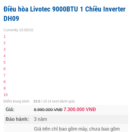
Điều hòa Livotec 9000BTU 1 Chiều Inverter
DH09
Currently 10.00/10
1
2
3
4
5
6
7
8
9
10
Điểm trung bình:
10.0
/
10
(
4
lượt đánh giá)
Giá:
7.300.000
VNĐ
8.990.000 VNĐ
Bảo hành:
3 năm
Giá trên chỉ bao gồm máy, chưa bao gồm