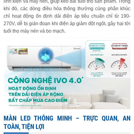
linh kiện và máy nén, giúp kéo dài tuổi thọ sản phẩm. Trong
khi đó, các dòng điều hòa thông thường cùng phân khúc
chỉ hoạt động ổn định dải điện áp tiêu chuẩn chỉ từ 190-
270V, dễ bị gián đoạn khi điện áp giảm đột ngột, gây hại tới
tuổi thọ máy nén và bo mạch.
MÀN LED THÔNG MINH – TRỰC QUAN, AN
TOÀN, TIỆN LỢI