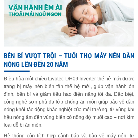
BỀN BỈ VƯỢT TRỘI – TUỔI THỌ MÁY NÉN DÀN
NÓNG LÊN ĐẾN 20 NĂM
Điều hòa một chiều Livotec DH09 Inverter thế hệ mới được
trang bị máy nén biến tần thế hệ mới, giúp vận hành ổn
định, bền bỉ và giảm tiêu hao điện năng tối đa. Đặc biệt,
công nghệ sơn phủ đa lớp chống ăn mòn giúp bảo vệ dàn
nóng khỏi tác động khắc nghiệt của môi trường, từ vùng khí
hậu nóng ẩm đến vùng biển có nồng độ muối cao – nơi kim
loại dễ bị ăn mòn.
Hệ thống còn tích hợp cảnh báo và bảo vệ máy nén, tự